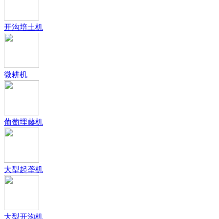
开沟培土机
微耕机
葡萄埋藤机
大型起垄机
大型开沟机