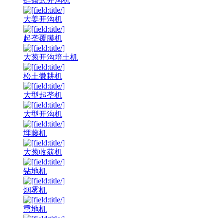
链条式开沟机
大姜开沟机
起垄覆膜机
大葱开沟培土机
松土微耕机
大型起垄机
大型开沟机
埋藤机
大葱收获机
钻地机
烟雾机
熏地机