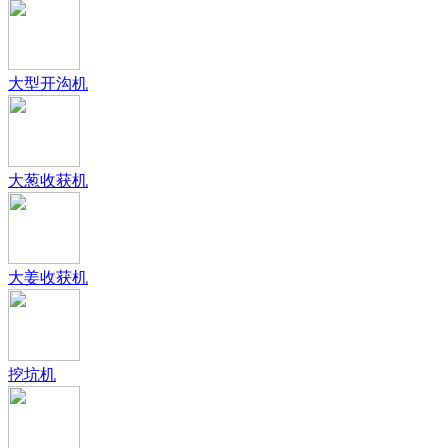
大型开沟机
大葱收获机
大姜收获机
挖坑机