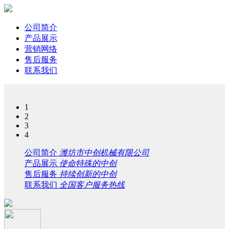
公司简介
产品展示
营销网络
售后服务
联系我们
1
2
3
4
公司简介
潍坊市中创机械有限公司
产品展示
使命特殊的中创
售后服务
持续创新的中创
联系我们
全国客户服务热线