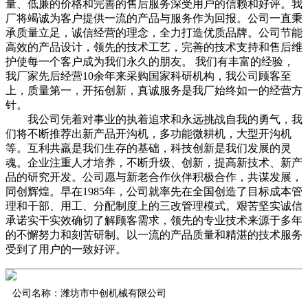
量、低廉的价格和完善的售后服务深受用户的信赖和好评。我
厂将竭诚为客户提供一流的产品与服务作为回报。公司一直秉
承质量立足，诚信经营的理念，全力打造优质品牌。公司节能
高效的产品设计，领先的技术工艺，完善的技术支持和售后维
护使每一个客户成为我们永久的朋友。 我们有丰富的经验，
我厂家先后经营10余年来采购国家科研机构，我公司顾客至
上，质量第一，开拓创新，真诚服务是我厂始终如一的经营方
针。
我公司凭着对事业的执着追求和永远挑战自我的勇气，我
们将不断推荐出新产品开沟机，多功能微耕机，大型开沟机
等。互利共羸是我们生存的基础，科技创新是我们发展的灵
魂。企业注重人才培养，不断升级、创新，提高新技术、新产
品的研究开发。公司愿与新老合作伙伴积极合作，共谋发展，
同创辉煌。早在1985年，公司就率先在全国创造了目标成本管
理和干部、用工、分配制度上的三改管理模式。艰苦坚实诚信
承诺实干实效确切了解顾客需求，领先的专业技术来源于多年
的不懈努力和刻苦研制。以一流的产品质量和精湛的技术服务
受到了用户的一致好评。
公司名称：潍坊市中创机械有限公司