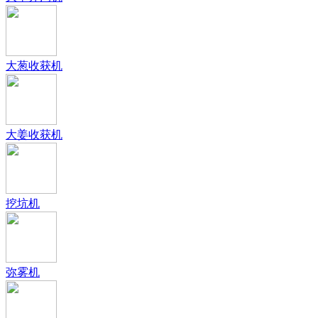
大葱收获机
大姜收获机
挖坑机
弥雾机