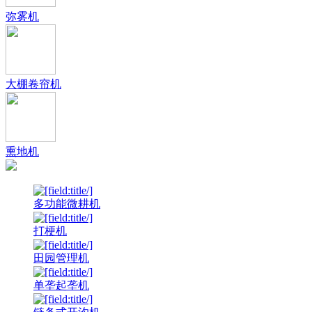
弥雾机
大棚卷帘机
熏地机
多功能微耕机
打梗机
田园管理机
单垄起垄机