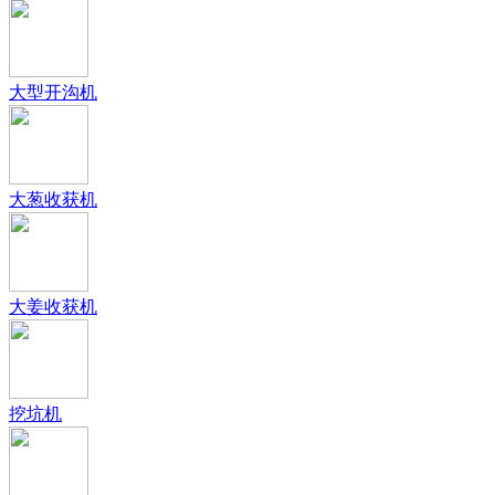
大型开沟机
大葱收获机
大姜收获机
挖坑机