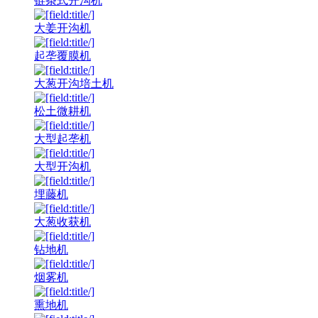
链条式开沟机
大姜开沟机
起垄覆膜机
大葱开沟培土机
松土微耕机
大型起垄机
大型开沟机
埋藤机
大葱收获机
钻地机
烟雾机
熏地机