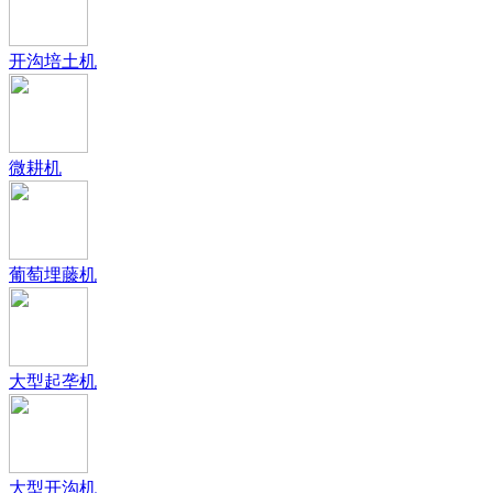
开沟培土机
微耕机
葡萄埋藤机
大型起垄机
大型开沟机