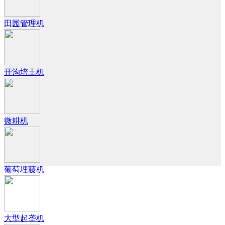
田园管理机
开沟培土机
微耕机
葡萄埋藤机
大型起垄机