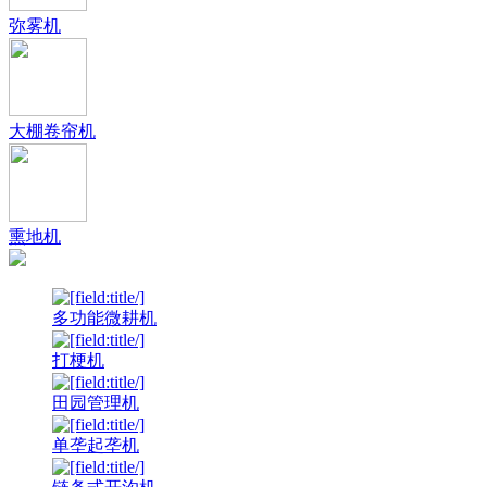
弥雾机
大棚卷帘机
熏地机
多功能微耕机
打梗机
田园管理机
单垄起垄机