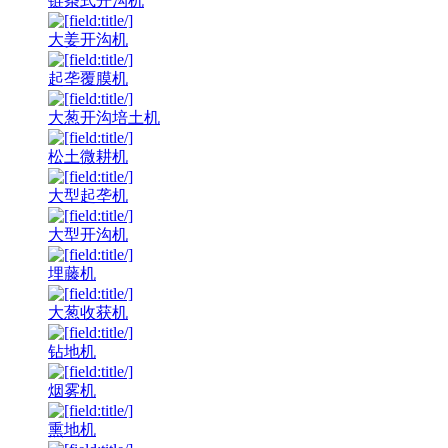
链条式开沟机
大姜开沟机
起垄覆膜机
大葱开沟培土机
松土微耕机
大型起垄机
大型开沟机
埋藤机
大葱收获机
钻地机
烟雾机
熏地机