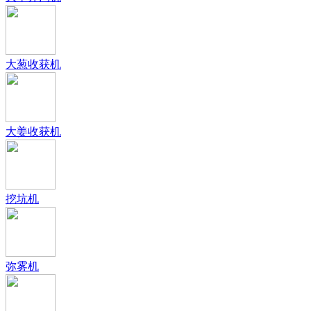
大葱收获机
大姜收获机
挖坑机
弥雾机