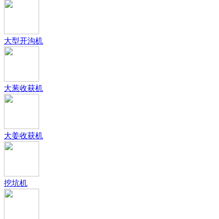
大型开沟机
大葱收获机
大姜收获机
挖坑机