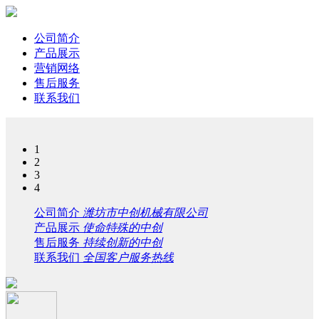
公司简介
产品展示
营销网络
售后服务
联系我们
1
2
3
4
公司简介
潍坊市中创机械有限公司
产品展示
使命特殊的中创
售后服务
持续创新的中创
联系我们
全国客户服务热线