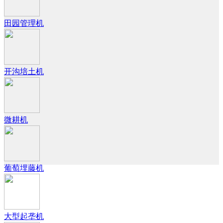
田园管理机
开沟培土机
微耕机
葡萄埋藤机
大型起垄机