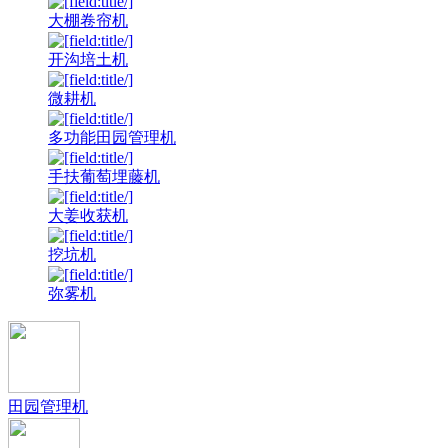
大棚卷帘机
开沟培土机
微耕机
多功能田园管理机
手扶葡萄埋藤机
大姜收获机
挖坑机
弥雾机
田园管理机