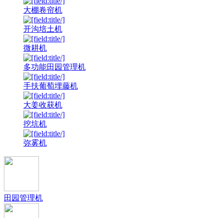
大棚卷帘机
开沟培土机
微耕机
多功能田园管理机
手扶葡萄埋藤机
大姜收获机
挖坑机
弥雾机
田园管理机