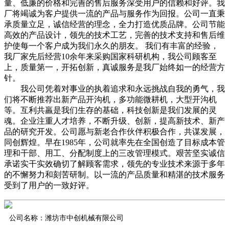
量、低廉的价格和完善的售后服务深受用户的信赖和好评。我
厂将竭诚为客户提供一流的产品与服务作为回报。公司一直秉
承质量立足，诚信经营的理念，全力打造优质品牌。公司节能
高效的产品设计，领先的技术工艺，完善的技术支持和售后维
护使每一个客户成为我们永久的朋友。 我们有丰富的经验，
我厂家先后经营10余年来采购国家科研机构，我公司顾客至
上，质量第一，开拓创新，真诚服务是我厂始终如一的经营方
针。
我公司凭着对事业的执着追求和永远挑战自我的勇气，我
们将不断推荐出新产品开沟机，多功能微耕机，大型开沟机
等。互利共羸是我们生存的基础，科技创新是我们发展的灵
魂。企业注重人才培养，不断升级、创新，提高新技术、新产
品的研究开发。公司愿与新老合作伙伴积极合作，共谋发展，
同创辉煌。早在1985年，公司就率先在全国创造了目标成本管
理和干部、用工、分配制度上的三改管理模式。艰苦坚实诚信
承诺实干实效确切了解顾客需求，领先的专业技术来源于多年
的不懈努力和刻苦研制。以一流的产品质量和精湛的技术服务
受到了用户的一致好评。
公司名称：潍坊市中创机械有限公司