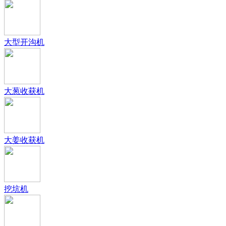
大型开沟机
大葱收获机
大姜收获机
挖坑机