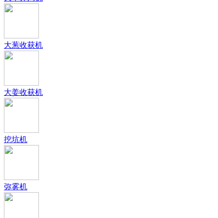
大葱收获机
大姜收获机
挖坑机
弥雾机